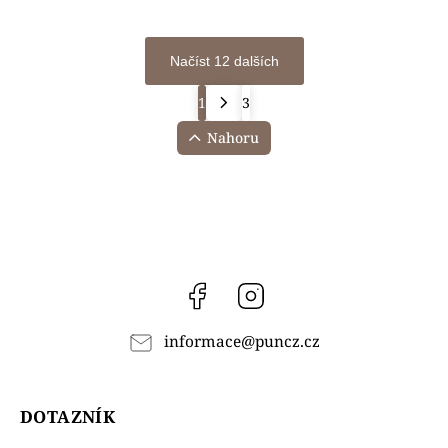
Načíst 12 dalších
1
3
Nahoru
Facebook
Instagram
informace
@
puncz.cz
DOTAZNÍK