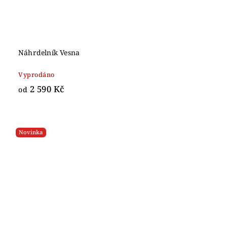
Náhrdelník Vesna
Vyprodáno
2 590 Kč
od
Novinka