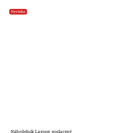
Novinka
Náhrdelník Lagoon pozlacený