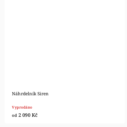
Náhrdelník Siren
Vyprodáno
2 090 Kč
od