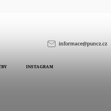
informace
@
puncz.cz
TBY
INSTAGRAM