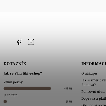
Facebook
Instagram
DOTAZNÍK
INFORMACE
Jak se Vám líbí e-shop?
O nákupu
Jak si změřit ve
Velmi pěkný
domova?
(89%)
Puncovní úřad
Je to fajn
Doprava a plat
(6%)
Obchodní pod