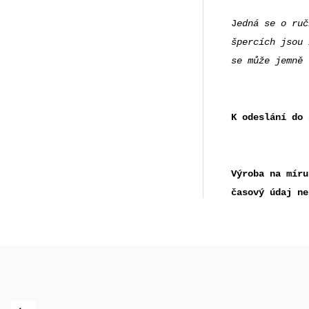
J
edná se o ruč
špercích jsou 
se může jemně
K odeslání do 
Výroba na míru
časový údaj ne