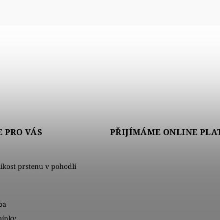
 PRO VÁS
PŘIJÍMÁME ONLINE PLA
likost prstenu v pohodlí
ba
mínky