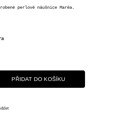
yrobené perlové náušnice Maréa.
ra
PŘIDAT DO KOŠÍKU
Sdílet