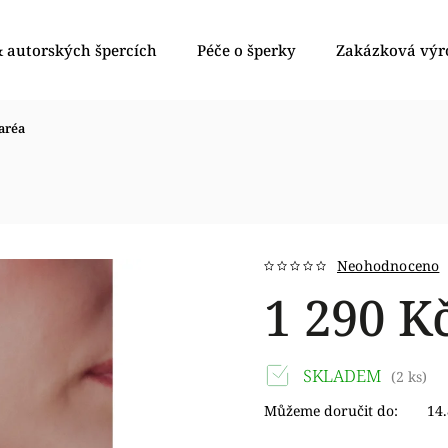
 autorských špercích
Péče o šperky
Zakázková výr
aréa
Neohodnoceno
1 290 K
SKLADEM
(2 ks)
Můžeme doručit do:
14