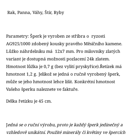
Rak, Panna, Váhy, Štír, Ryby
Parametry: Šperk je vyroben ze stříbra o ryzosti
AG925/1000 zdobený kousky pravého Měsíčního kamene.
Lůžko náhrdelníku má 12x7 mm. Pro milovníky zlatých
variant je dostupná možnosti pozlacení 24k zlatem.
Hmotnost lůžka je 0,7 g (bez vylití pryskyřice).Řetízek má
hmotnost 1,2 g. Jelikož se jedná o ručně vyrobený šperk,
může se jeho hmotnost lehce lišit. Konkrétní hmotnost
Vašeho šperku naleznete ve faktuře.
Délka řetízku je 45 cm.
J
edná se o ruční výrobu, proto je každý šperk jedinečný a
vzhledově unikátní. Použité minerály či květiny ve špercích