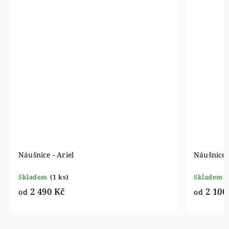
Náušnice - Ariel
Náušnice 
Skladem
(1 ks)
Skladem
(
2 490 Kč
2 100
od
od