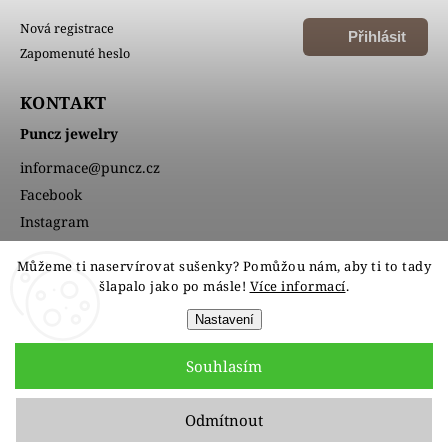
Nová registrace
Přihlásit
Zapomenuté heslo
se
KONTAKT
Puncz jewelry
informace
@
puncz.cz
Facebook
Instagram
Můžeme ti naservírovat sušenky? Pomůžou nám, aby ti to tady
šlapalo jako po másle!
Více informací
.
Nastavení
Souhlasím
Copyright 2026
PUNCZ jewelry
. Všechna práva vyhrazena.
Upravit nastavení cookies
Odmítnout
Grafický návrh vytvořil a nakódoval
Shoptak.cz