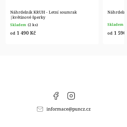
Náhrdelník KRUH - Letní soumrak
Náhrdelní
|květinové šperky
Skladem
(
Skladem
(2 ks)
1 590
1 490 Kč
od
od
Facebook
Instagram
informace
@
puncz.cz